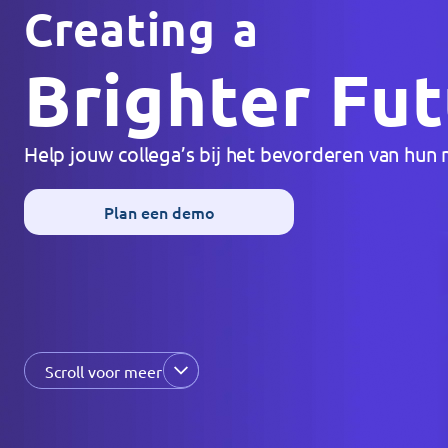
C
r
e
a
t
i
n
g
a
B
r
i
g
h
t
e
r
F
u
t
H
e
l
p
j
o
u
w
c
o
l
l
e
g
a
’
s
b
i
j
h
e
t
b
e
v
o
r
d
e
r
e
n
v
a
n
h
u
n
Plan een demo
Scroll voor meer