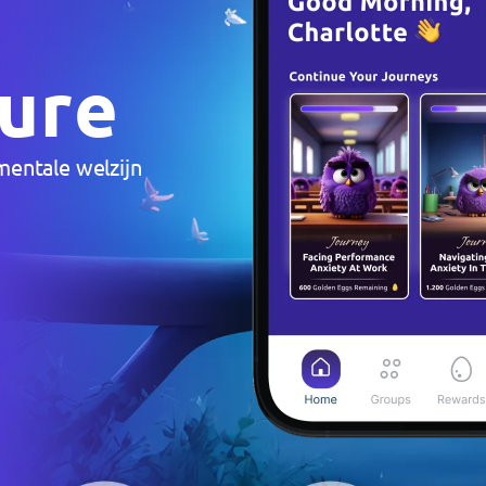
u
r
e
m
e
n
t
a
l
e
w
e
l
z
i
j
n