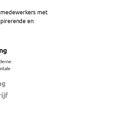
uw medewerkers met
spirerende en
ng
oderne
ntale
ag
ijf